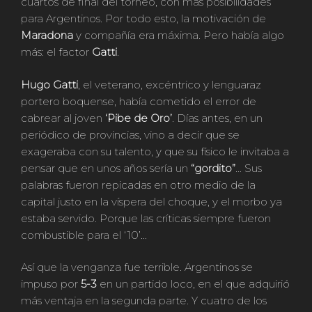
cuartos de final del torneo, con más posibilidades
para Argentinos. Por todo esto, la motivación de
Maradona
y compañía era máxima. Pero había algo
más: el factor
Gatti
.
Hugo Gatti
, el veterano, excéntrico y lenguaraz
portero boquense, había cometido el error de
cabrear al joven
‘Pibe de Oro’
. Días antes, en un
periódico de provincias, vino a decir que se
exageraba con su talento, y que su físico le invitaba a
pensar que en unos años sería un
“gordito”
… Sus
palabras fueron repicadas en otro medio de la
capital justo en la víspera del choque, y el morbo ya
estaba servido. Porque las críticas siempre fueron
combustible para el ‘10’…
Así que la venganza fue terrible. Argentinos se
impuso por
5-3
en un partido loco, en el que adquirió
más ventaja en la segunda parte. Y cuatro de los