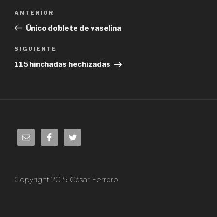
Navegación
ANTERIOR
Entrada
de
anterior:
Único doblete de vaselina
entradas
SIGUIENTE
Siguiente
entrada
115 hinchadas hechizadas
Copyright 2019 César Ferrero