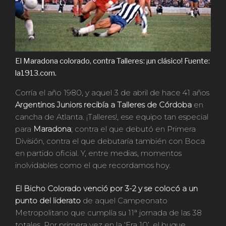
El Maradona colorado, contra Talleres: ¡un clásico! Fuente:
la1913.com.
Corría el año 1980, y aquel 3 de abril de hace 41 años
Argentinos Juniors recibía a Talleres de Córdoba
en
cancha de Atlanta. ¡Talleres!, ese equipo tan especial
para
Maradona
; contra el que debutó en Primera
División, contra el que debutaría también con Boca
en partido oficial. Y, entre medias, momentos
inolvidables como el que recordamos hoy.
El Bicho Colorado venció por 3-2 y se colocó a un
punto del liderato
de aquel Campeonato
Metropolitano que cumplía su 11ª jornada de las 38
totales. Por primera vez en la ‘Era 10’, el buque