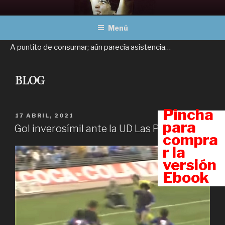
Ir
MARADONA, OBRAS
Un viaje a través del fútbol
al
COMPLETAS
Menú
contenido
A puntito de consumar; aún parecía asistencia…
BLOG
Pincha
PUBLICADO
17 ABRIL, 2021
para
EN
Gol inverosímil ante la UD Las Palmas
compra
r la
versión
Ebook