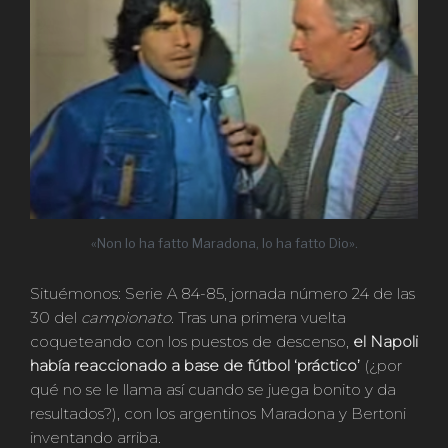
«Non lo ha fatto Maradona, lo ha fatto Dio».
Situémonos: Serie A 84-85, jornada número 24 de las
30 del
campionato
. Tras una primera vuelta
coqueteando con los puestos de descenso,
el Napoli
había reaccionado a base de fútbol ‘práctico’
(¿por
qué no se le llama así cuando se juega bonito y da
resultados?), con los argentinos Maradona y Bertoni
inventando arriba.