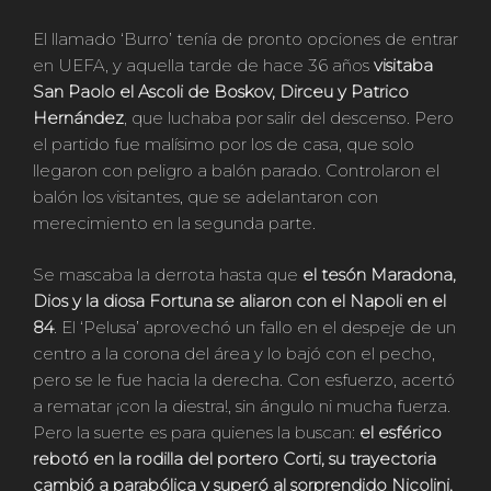
El llamado ‘Burro’ tenía de pronto opciones de entrar
en UEFA, y aquella tarde de hace 36 años
visitaba
San Paolo el Ascoli de Boskov, Dirceu y Patrico
Hernández
, que luchaba por salir del descenso. Pero
el partido fue malísimo por los de casa, que solo
llegaron con peligro a balón parado. Controlaron el
balón los visitantes, que se adelantaron con
merecimiento en la segunda parte.
Se mascaba la derrota hasta que
el tesón Maradona,
Dios y la diosa Fortuna se aliaron con el Napoli en el
84
. El ‘Pelusa’ aprovechó un fallo en el despeje de un
centro a la corona del área y lo bajó con el pecho,
pero se le fue hacia la derecha. Con esfuerzo, acertó
a rematar ¡con la diestra!, sin ángulo ni mucha fuerza.
Pero la suerte es para quienes la buscan:
el esférico
rebotó en la rodilla del portero Corti, su trayectoria
cambió a parabólica y superó al sorprendido Nicolini,