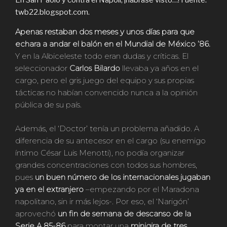
En San Paolo y contra el Napoli, ¡habráse visto…! Fuente:
twb22.blogspot.com.
Apenas restaban dos meses y unos días para que
echara a andar el balón en el Mundial de México ’86.
Y en la Albiceleste todo eran dudas y críticas. El
seleccionador
Carlos Bilardo
llevaba ya años en el
cargo, pero el gris juego del equipo y sus propias
tácticas no habían convencido nunca a la opinión
pública de su país.
Además, el ‘Doctor’ tenía un problema añadido. A
diferencia de su antecesor en el cargo (su enemigo
íntimo César Luis Menotti), no podía organizar
grandes concentraciones con todos sus hombres,
pues
un buen número de los internacionales jugaban
ya en el extranjero
–empezando por el Maradona
napolitano, sin ir más lejos-. Por eso, el ‘Narigón’
aprovechó
un fin de semana de descanso de la
Serie A 85-86
para montar una
minigira de tres