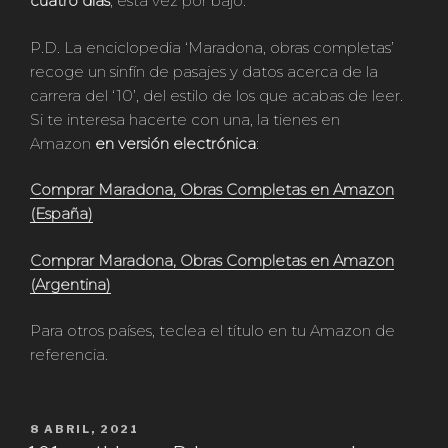
cuatro días
, esta vez por bajo.
P.D. La enciclopedia ‘Maradona, obras completas’
recoge un sinfín de pasajes y datos acerca de la
carrera del ‘10’, del estilo de los que acabas de leer.
Si te interesa hacerte con una, la tienes en
Amazon
en versión electrónica
:
Comprar Maradona, Obras Completas en Amazon
(España)
Comprar Maradona, Obras Completas en Amazon
(Argentina)
Para otros países, teclea el título en tu Amazon de
referencia.
PUBLICADO
8 ABRIL, 2021
EN