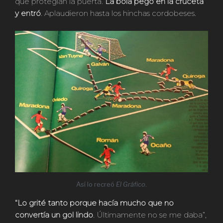
que protegían la puerta.
La bola pegó en la cruceta
y entró
. Aplaudieron hasta los hinchas cordobeses.
Así lo recreó
El Gráfico
.
“Lo grité tanto porque hacía mucho que no
convertía un gol lindo
. Últimamente no se me daba”,