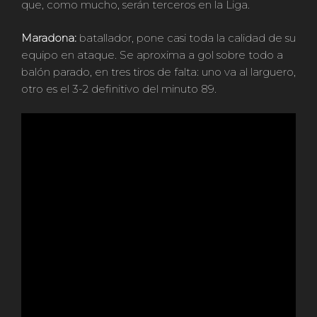
que, como mucho, serán terceros en la Liga.
Maradona:
batallador, pone casi toda la calidad de su
equipo en ataque. Se aproxima a gol sobre todo a
balón parado, en tres tiros de falta: uno va al larguero,
otro es el 3-2 definitivo del minuto 89.