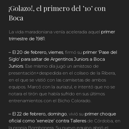
¡Golazo!, el primero del ’10’ con
Boca
La vida maradoniana venía acelerada aquel
primer
trimestre de 1981
:
– El 20 de febrero, viernes
, firmó su
primer ‘Pase del
Siglo’ para saltar de Argentinos Juniors a Boca
Juniors
. Ese mismo día jugó un amistoso de
presentación+despedida en el coliseo de la Ribera,
en el que se vistió con las camisetas de ambos
equipos. Marcó con la auriazul, e intentó que no se
notara el tirón que había sufrido en sus últimos
entrenamientos con el Bicho Colorado.
– El 22 de febrero, domingo
, vivió su
primer choque
oficial como ‘xeneize’ contra Talleres
de Córdoba, en
la propia Bombonera. Su nuevo equipo abrió el