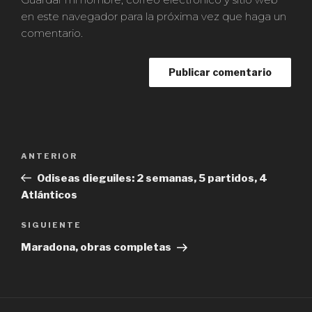
en este navegador para la próxima vez que haga un
comentario.
Navegación
ANTERIOR
Entrada
de
anterior:
Odiseas dieguiles: 2 semanas, 5 partidos, 4
entradas
Atlánticos
SIGUIENTE
Siguiente
entrada
Maradona, obras completas