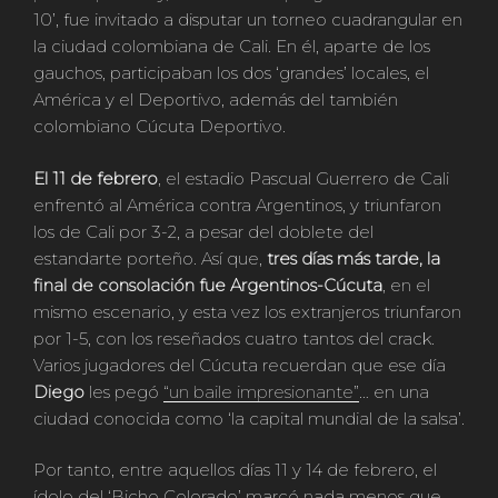
10’, fue invitado a disputar un torneo cuadrangular en
la ciudad colombiana de Cali. En él, aparte de los
gauchos, participaban los dos ‘grandes’ locales, el
América y el Deportivo, además del también
colombiano Cúcuta Deportivo.
El 11 de febrero
, el estadio Pascual Guerrero de Cali
enfrentó al América contra Argentinos, y triunfaron
los de Cali por 3-2, a pesar del doblete del
estandarte porteño. Así que,
tres días más tarde, la
final de consolación fue Argentinos-Cúcuta
, en el
mismo escenario, y esta vez los extranjeros triunfaron
por 1-5, con los reseñados cuatro tantos del crack.
Varios jugadores del Cúcuta recuerdan que ese día
Diego
les pegó
“un baile impresionante”
… en una
ciudad conocida como ‘la capital mundial de la salsa’.
Por tanto, entre aquellos días 11 y 14 de febrero, el
ídolo del ‘Bicho Colorado’ marcó nada menos que