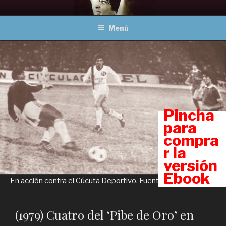
Ir
MARADONA, OBRAS
Un viaje a través del fútbol
al
COMPLETAS
Menú
contenido
Pincha
para
compra
r la
versión
Ebook
En acción contra el Cúcuta Deportivo. Fuente: caracol.com.co.
(1979) Cuatro del ‘Pibe de Oro’ en