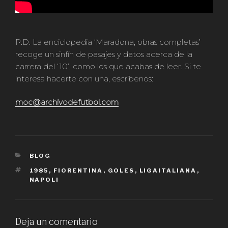
P.D. La enciclopedia ‘Maradona, obras completas’
recoge un sinfín de pasajes y datos acerca de la
carrera del ‘10’, como los que acabas de leer. Si te
interesa hacerte con una, escríbenos:
moc@archivodefutbol.com
CATEGORÍAS
BLOG
ETIQUETAS
1985
,
FIORENTINA
,
GOLES
,
LIGAITALIANA
,
NAPOLI
Deja un comentario