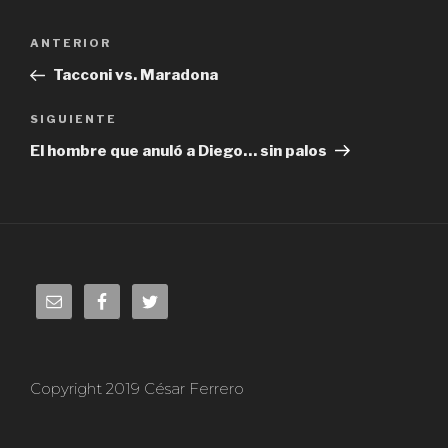
Navegación
ANTERIOR
Entrada
de
anterior:
Tacconi vs. Maradona
entradas
SIGUIENTE
Siguiente
entrada
El hombre que anuló a Diego… sin palos
Copyright 2019 César Ferrero