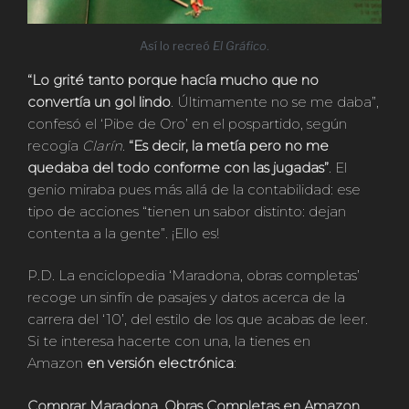
Así lo recreó
El Gráfico
.
“Lo grité tanto porque hacía mucho que no
convertía un gol lindo
. Últimamente no se me daba”,
confesó el ‘Pibe de Oro’ en el pospartido, según
recogía
Clarín
.
“Es decir, la metía pero no me
quedaba del todo conforme con las jugadas”
. El
genio miraba pues más allá de la contabilidad: ese
tipo de acciones “tienen un sabor distinto: dejan
contenta a la gente”. ¡Ello es!
P.D. La enciclopedia ‘Maradona, obras completas’
recoge un sinfín de pasajes y datos acerca de la
carrera del ‘10’, del estilo de los que acabas de leer.
Si te interesa hacerte con una, la tienes en
Amazon
en versión electrónica
:
Comprar Maradona, Obras Completas en Amazon