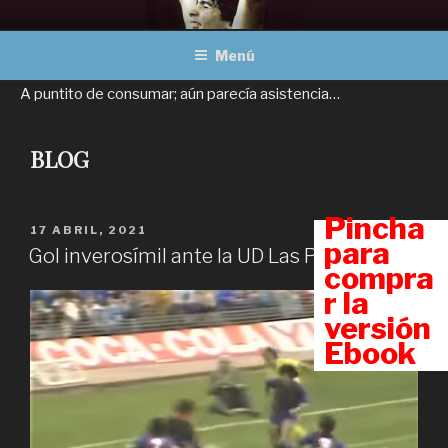
Ir
MARADONA, OBRAS
Un viaje a través del fútbol
al
COMPLETAS
Menú
contenido
A puntito de consumar; aún parecía asistencia…
BLOG
Pincha
PUBLICADO
17 ABRIL, 2021
para
EN
Gol inverosímil ante la UD Las Palmas
compra
r la
versión
Ebook