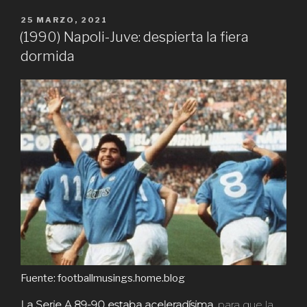
PUBLICADO
25 MARZO, 2021
EN
(1990) Napoli-Juve: despierta la fiera
dormida
Fuente: footballmusings.home.blog
La Serie A 89-90 estaba aceleradísima
, para que la