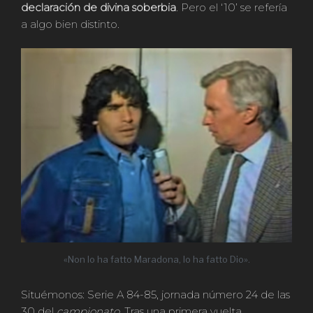
declaración de divina soberbia
. Pero el ‘10’ se refería
a algo bien distinto.
«Non lo ha fatto Maradona, lo ha fatto Dio».
Situémonos: Serie A 84-85, jornada número 24 de las
30 del
campionato
. Tras una primera vuelta