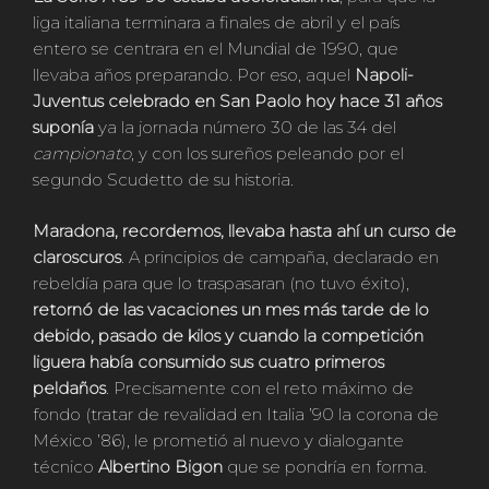
liga italiana terminara a finales de abril y el país
entero se centrara en el Mundial de 1990, que
llevaba años preparando. Por eso, aquel
Napoli-
Juventus celebrado en San Paolo hoy hace 31 años
suponía
ya la jornada número 30 de las 34 del
campionato
, y con los sureños peleando por el
segundo Scudetto de su historia.
Maradona, recordemos, llevaba hasta ahí un curso de
claroscuros
. A principios de campaña, declarado en
rebeldía para que lo traspasaran (no tuvo éxito),
retornó de las vacaciones un mes más tarde de lo
debido, pasado de kilos y cuando la competición
liguera había consumido sus cuatro primeros
peldaños
. Precisamente con el reto máximo de
fondo (tratar de revalidad en Italia ’90 la corona de
México ’86), le prometió al nuevo y dialogante
técnico
Albertino Bigon
que se pondría en forma.