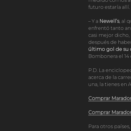
medido con los a
futuro estaría allí.
– Y a
Newell’s
, al
enfrentó tanto an
casi mejor dicho, 
después de haber
último gol de su 
Bombonera el 14 
P.D. La enciclope
acerca de la carrer
una, la tienes e
Comprar Maradon
Comprar Maradon
Para otros países,