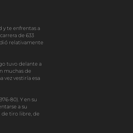
 y te enfrentas a
 carrera de 633
edió relativamente
go tuvo delante a
 en muchas de
a vez vestiría esa
1976-80). Y en su
entarse a su
de tiro libre, de