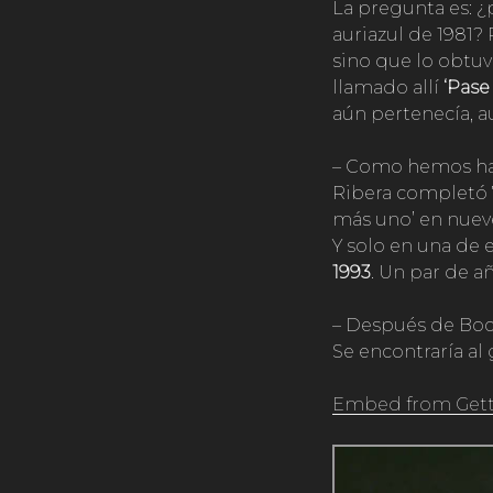
La pregunta es: ¿
auriazul de 1981?
sino que lo obtuv
llamado allí
‘Pase
aún pertenecía, a
– Como hemos h
Ribera completó 7
más uno’ en nuev
Y solo en una de e
1993
. Un par de a
– Después de Boc
Se encontraría al
Embed from Gett