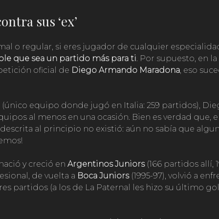
contra sus ‘ex’
mal o regular, si eres jugador de cualquier especialidad
le que sea un partido más para ti
. Por supuesto, en la
tición oficial de
Diego Armando Maradona
, eso suc
(único equipo donde jugó en Italia: 259 partidos), Die
equipos al menos en una ocasión. Bien es verdad que,
 descrita al principio no existió: aún no sabía que algun
semos!
nació y creció en
Argentinos Juniors
(166 partidos allí, 
esional, de vuelta a
Boca Juniors
(1995-97), volvió a enfr
s partidos (a los de La Paternal les hizo su último gol 