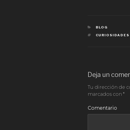
CATEGORÍAS
BLOG
ETIQUETAS
CURIOSIDADES
Deja un comen
Tu dirección de c
marcados con
*
Comentario