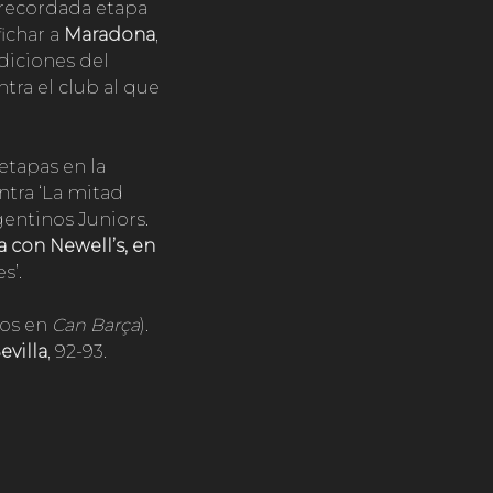
 recordada etapa
ichar a
Maradona
,
diciones del
tra el club al que
 etapas en la
ntra ‘La mitad
entinos Juniors.
 con Newell’s, en
s’.
ros en
Can Barça
).
evilla
, 92-93.