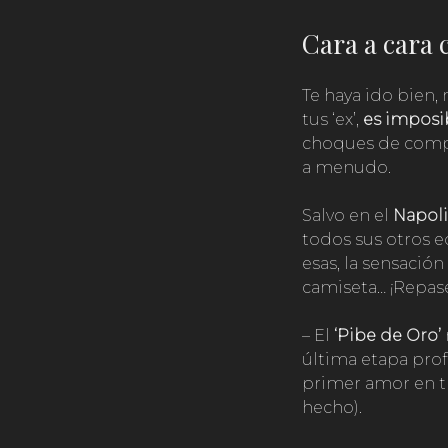
Cara a cara 
Te haya ido bien, 
tus ‘ex’,
es imposib
choques de compe
a menudo.
Salvo en el
Napoli
todos sus otros 
esas, la sensación
camiseta… ¡Repa
– El
‘Pibe de Oro’
última etapa prof
primer amor en tre
hecho).