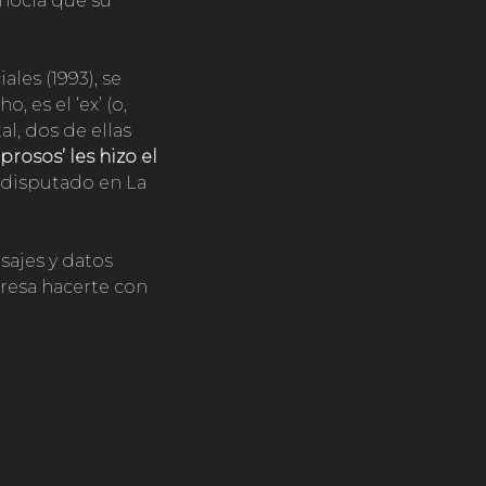
nocía que su
les (1993), se
 es el ‘ex’ (o,
al, dos de ellas
eprosos’ les hizo el
 disputado en La
sajes y datos
teresa hacerte con