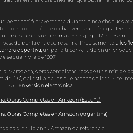
ndaluces en tres ocasiones, aunque obviamente no co
 que perteneció brevemente durante cinco choques oficia
tes como después de dicha aventura rojinegra. De hecho,
‘futuro ex’) contra quien más veces jugó: 12 veces en tot
 pasado por la entidad rosarina. Precisamente
a los ‘l
carrera deportiva
, un penalti convertido en un choque
de septiembre de 1997.
dia ‘Maradona, obras completas’ recoge un sinfín de pa
a del ‘10’, del estilo de los que acabas de leer. Si te in
n Amazon
en versión electrónica
:
a, Obras Completas en Amazon (España)
a, Obras Completas en Amazon (Argentina)
 teclea el título en tu Amazon de referencia.