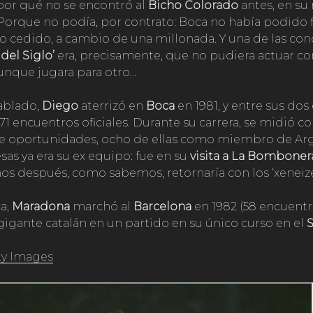
por qué no se encontró al
Bicho Colorado
antes, en su
 Porque no podía, por contrato: Boca no había podido f
o cedido, a cambio de una millonada. Y una de las con
 del Siglo’
era, precisamente, que no pudiera actuar con
unque jugara para otro…
ablado,
Diego
aterrizó en
Boca
en 1981, y entre sus dos
1 encuentros oficiales. Durante su carrera, se midió co
e oportunidades, ocho de ellas como miembro de Arg
sas ya era su ex equipo: fue en su
visita a La Bombonera
ños después, como sabemos, retornaría con los ‘xeneize
a,
Maradona
marchó al
Barcelona
en 1982 (58 encuent
 gigante catalán en un partido en su único curso en el
S
y Images