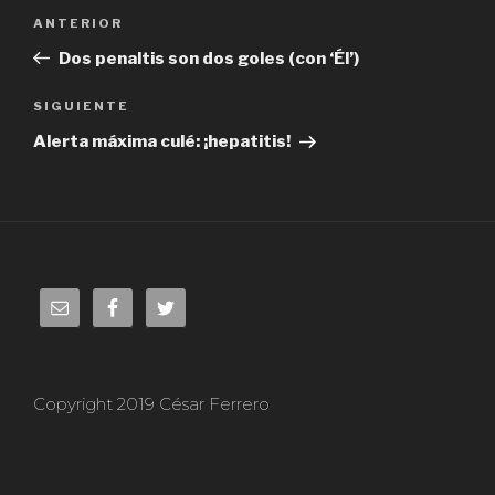
Navegación
ANTERIOR
Entrada
de
anterior:
Dos penaltis son dos goles (con ‘Él’)
entradas
SIGUIENTE
Siguiente
entrada
Alerta máxima culé: ¡hepatitis!
Copyright 2019 César Ferrero