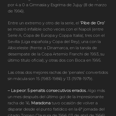
por 4 a 0 a Gimnasia y Esgrima de Jujuy (8 de marzo
de 1996).
Entre un extremo y otro de la serie, el
‘Pibe de Oro’
se mostró infalible ocho veces con el Napoli (entre
Serie A, Copa de Europa y Coppa Italia); tres con el
Sevilla (Liga española y Copa del Rey); una con la
Albiceleste (frente a Dinamarca, en la tanda de
desempate de la Copa Artemio Franchi de 1993, su
último título oficial); y otras dos con Boca en 1995.
Las otras dos mejores rachas de ‘penales’ convertidos
sin mácula son 15 (1983-1986) y 13 (1978-1979).
– La peor: 5 penaltis consecutivos errados.
Algo más
un mes después del último gol de la impresionante
racha de 16,
Maradona
tuvo ocasión de volver a
disparar desde el punto fatídico en la 6ª jornada del
citado Torneo Clausura de 1996 (13 de abril de 1996),