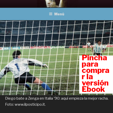
Ir
MARADONA, OBRAS
Un viaje a través del fútbol
al
COMPLETAS
Menú
contenido
Pincha
para
compra
r la
versión
Ebook
Diego bate a Zenga en Italia ’90: aquí empieza la mejor racha.
Foto: www.ilposticipo.it.