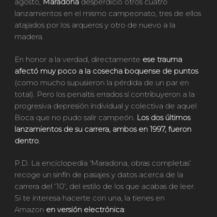
agosto,
Maradona
desperdició otros cuatro
lanzamientos en el mismo campeonato, tres de ellos
atajados por los arqueros y otro de nuevo a la
madera.
En honor a la verdad, directamente
ese trauma
afectó muy poco a la cosecha boquense de puntos
(como mucho supusieron la pérdida de un par en
total). Pero los penaltis errados sí contribuyeron a la
progresiva depresión individual y colectiva de aquel
Boca que no pudo salir campeón.
Los dos últimos
lanzamientos de su carrera, ambos en 1997, fueron
dentro
.
P.D. La enciclopedia ‘Maradona, obras completas’
recoge un sinfín de pasajes y datos acerca de la
carrera del ‘10’, del estilo de los que acabas de leer.
Si te interesa hacerte con una, la tienes en
Amazon
en versión electrónica
: