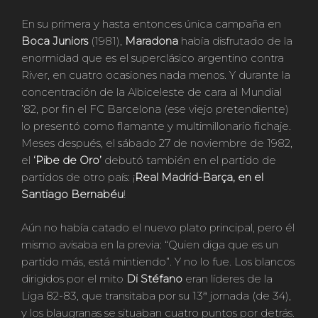
En su primera y hasta entonces única campaña en
Boca Juniors
(1981),
Maradona
había disfrutado de la
enormidad que es el superclásico argentino contra
River, en cuatro ocasiones nada menos. Y durante la
concentración de la Albiceleste de cara al Mundial
’82, por fin el FC Barcelona (ese viejo pretendiente)
lo presentó como flamante y multimillonario fichaje.
Meses después, el sábado 27 de noviembre de 1982,
el
‘Pibe de Oro’
debutó también en el partido de
partidos de otro país: ¡
Real Madrid-Barça, en el
Santiago Bernabéu
!
Aún no había catado el nuevo plato principal, pero él
mismo avisaba en la previa: “Quien diga que es un
partido más, está mintiendo”. Y no lo fue. Los blancos
dirigidos por el mito
Di Stéfano
eran líderes de la
Liga 82-83, que transitaba por su 13ª jornada (de 34),
y los blaugranas se situaban cuatro puntos por detrás.