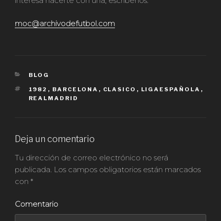
interesa hacerte con una, escríbenos:
moc@archivodefutbol.com
CATEGORÍAS
BLOG
ETIQUETAS
1982
,
BARCELONA
,
CLASICO
,
LIGAESPAÑOLA
,
REALMADRID
Deja un comentario
Tu dirección de correo electrónico no será
publicada.
Los campos obligatorios están marcados
con
*
Comentario