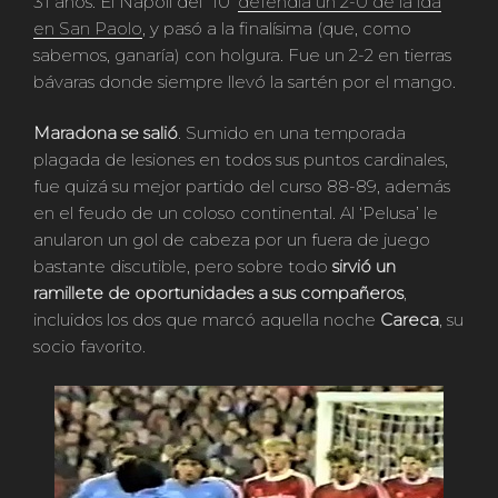
31 años. El Napoli del ‘10’
defendía un 2-0 de la ida
en San Paolo
, y pasó a la finalísima (que, como
sabemos, ganaría) con holgura. Fue un 2-2 en tierras
bávaras donde siempre llevó la sartén por el mango.
Maradona se salió
. Sumido en una temporada
plagada de lesiones en todos sus puntos cardinales,
fue quizá su mejor partido del curso 88-89, además
en el feudo de un coloso continental. Al ‘Pelusa’ le
anularon un gol de cabeza por un fuera de juego
bastante discutible, pero sobre todo
sirvió un
ramillete de oportunidades a sus compañeros
,
incluidos los dos que marcó aquella noche
Careca
, su
socio favorito.