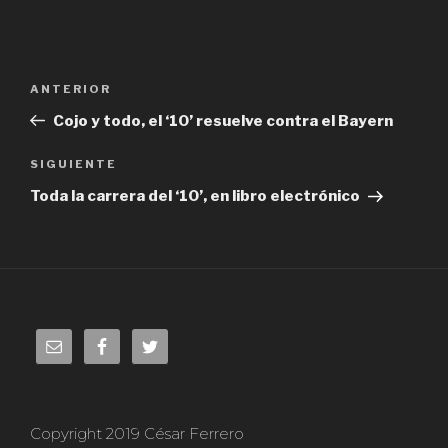
Navegación
ANTERIOR
Entrada
de
anterior:
Cojo y todo, el ‘10’ resuelve contra el Bayern
entradas
SIGUIENTE
Siguiente
entrada
Toda la carrera del ‘10’, en libro electrónico
Copyright 2019 César Ferrero