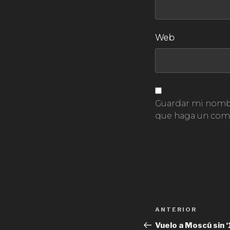
Web
Guardar mi nombre
que haga un come
Navegación
ANTERIOR
Entrada
de
anterior:
Vuelo a Moscú sin ‘