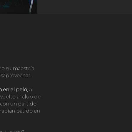
ro su maestría
esaprovechar.
da en el pelo
, a
vuelto al club de
 con un partido
 habían batido en