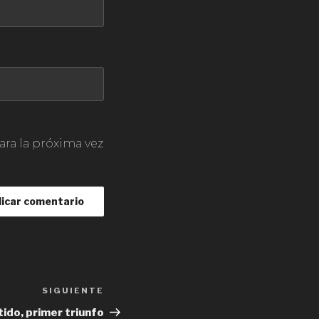
ara la próxima vez
SIGUIENTE
Siguiente
entrada
ido, primer triunfo