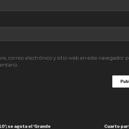
, correo electrónico y sitio web en este navegador p
ntario.
10’; se agota el ‘Grande
Cuarto part