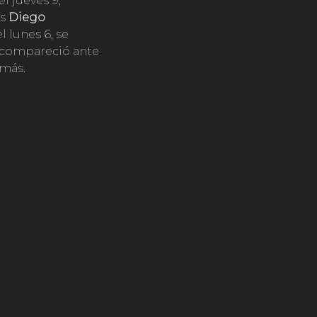
el jueves 9,
rs
Diego
l lunes 6, se
 compareció ante
emás.