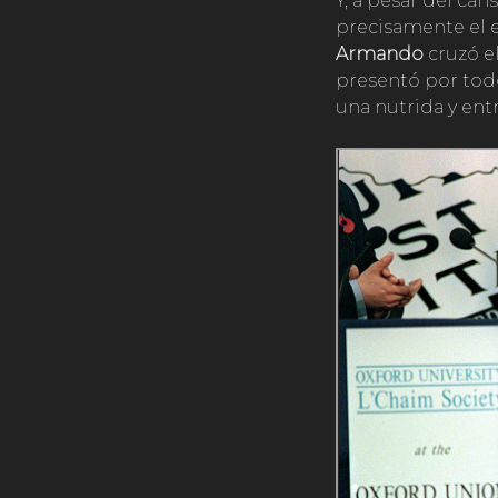
Y, a pesar del can
precisamente el en
Armando
cruzó el
presentó por todo
una nutrida y ent