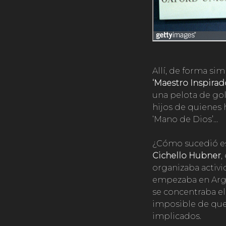
Allí, de forma simb
‘Maestro Inspirad
una pelota de gol
hijos de quienes 
‘Mano de Dios’…
¿Cómo sucedió es
Cichello Hubner
,
organizaba activ
empezaba en Arge
se concentraba el
imposible de que 
implicados.