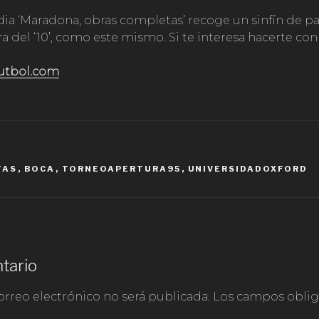
dia ‘Maradona, obras completas’ recoge un sinfín de pa
ra del ‘10’, como este mismo. Si te interesa hacerte con
utbol.com
TAS
,
BOCA
,
TORNEOAPERTURA95
,
UNIVERSIDADOXFORD
tario
orreo electrónico no será publicada.
Los campos obliga