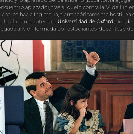
sancio y lo apretado del calendario (Boca volvía a jugar 
cuentro aplazado), tras el duelo contra la ‘V’ de Linie
 charco hacia Inglaterra, tierra teóricamente hostil. Ya e
 lo alto en la totémica
Universidad de Oxford
, donde
regada afición formada por estudiantes, docentes y d