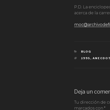
P.D. La enciclope
acerca de la carre
moc@archivodef
CATEGORÍAS
BLOG
ETIQUETAS
1995
,
ANECDO
Deja un comen
Tu dirección de c
marcados con
*