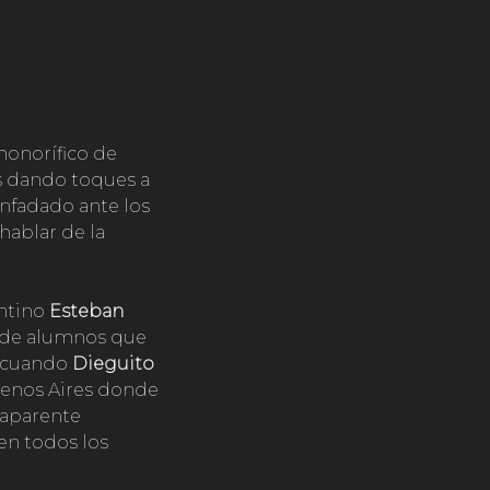
o honorífico de
s dando toques a
enfadado ante los
hablar de la
entino
Esteban
n de alumnos que
, cuando
Dieguito
uenos Aires donde
 aparente
en todos los