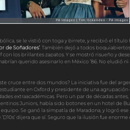
ólica, se le vistió con toga y birrete, y recibió el títul
or de Soñadores’
. También dejó a todos boquiabierto
f con los brillantes zapatos. Y se mostró risueño y des
habrían querido asesinarlo en México ’86. No eludió ni 
te cruce entre dos mundos? La iniciativa fue del arg
 estudiante en Oxford y presidente de una agrupació
idades extraacadémicas. Pero un par de décadas antes
ntinos Juniors, había sido botones en un hotel de B
 equipo. Se ganó la simpatía de Maradona, y logró ese
‘D10s’ dijera que sí. Seguro que la ilusión fue enorme 