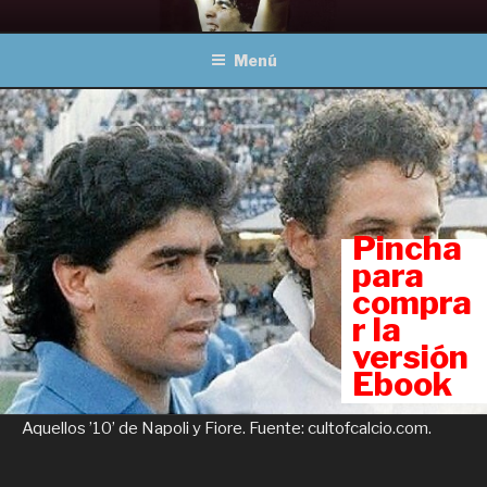
Ir
MARADONA, OBRAS
Un viaje a través del fútbol
al
COMPLETAS
Menú
contenido
Pincha
para
compra
r la
versión
Ebook
Aquellos ’10’ de Napoli y Fiore. Fuente: cultofcalcio.com.