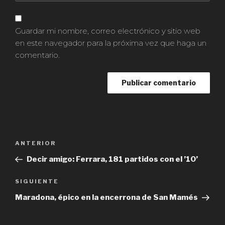
Guardar mi nombre, correo electrónico y sitio web
en este navegador para la próxima vez que haga un
comentario.
Navegación
ANTERIOR
Entrada
de
anterior:
Decir amigo: Ferrara, 181 partidos con el ’10’
entradas
SIGUIENTE
Siguiente
entrada
Maradona, épico en la encerrona de San Mamés