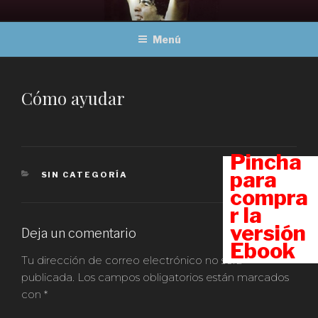
Ir
MARADONA, OBRAS
Un viaje a través del fútbol
al
COMPLETAS
Menú
contenido
Cómo ayudar
Pincha
para
CATEGORÍAS
SIN CATEGORÍA
compra
r la
versión
Deja un comentario
Ebook
Tu dirección de correo electrónico no será
publicada.
Los campos obligatorios están marcados
con
*