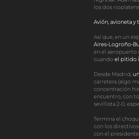
los dos rioplaten
Avión, avioneta y t
Así que, en un es
Aires-Logroño-Bu
en el aeropuerto 
cuando
el pitido
Desde Madrid,
un
carretera (algo m
concentración his
encuentro, con to
sevillista 2-0, esp
Termina el choque
con los directivo
con el presidente