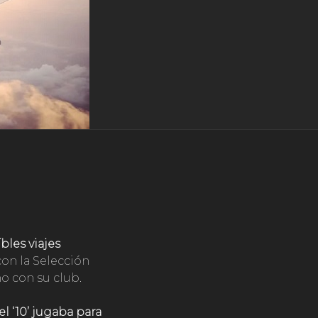
les viajes
on la Selección
no con su club.
l ‘10’ jugaba para