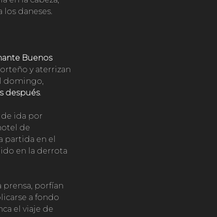
a los daneses.
inante Buenos
orteño y aterrizan
el domingo,
as después
.
e de ida por
 hotel de
a partida en el
ido en la derrota
 prensa, porfían
licarse a fondo
nca el viaje de