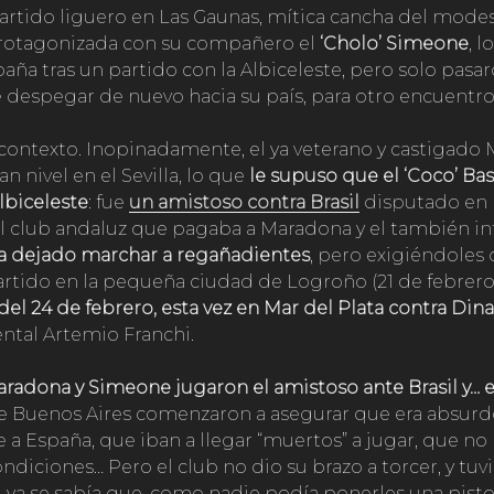
partido liguero en Las Gaunas, mítica cancha del mode
rotagonizada con su compañero el
‘Cholo’ Simeone
, 
paña tras un partido con la Albiceleste, pero solo pasa
e despegar de nuevo hacia su país, para otro encuentr
ntexto. Inopinadamente, el ya veterano y castigado
 nivel en el Sevilla, lo que
le supuso que el ‘Coco’ Bas
lbiceleste
: fue
un amistoso contra Brasil
disputado en l
 El club andaluz que pagaba a Maradona y el también in
ía dejado marchar a regañadientes
, pero exigiéndoles 
artido en la pequeña ciudad de Logroño (21 de febrero
 del 24 de febrero, esta vez en Mar del Plata contra Di
ntal Artemio Franchi.
radona y Simeone jugaron el amistoso ante Brasil y…
e Buenos Aires comenzaron a asegurar que era absurd
a España, que iban a llegar “muertos” a jugar, que no
ndiciones… Pero el club no dio su brazo a torcer, y tu
 ya se sabía que, como nadie podía ponerles una pistol