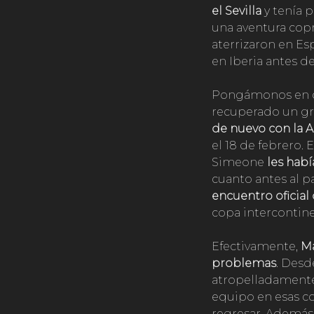
el Sevilla
y tenía 
una aventura cop
aterrizaron en Es
en Iberia antes d
Pongámonos en co
recuperado un gran
de nuevo con la A
el 18 de febrero.
Simeone
les hab
cuanto antes al p
encuentro oficial
copa intercontine
Efectivamente,
Ma
problemas
. Desd
atropelladamente 
equipo en esas co
regresar. Además,