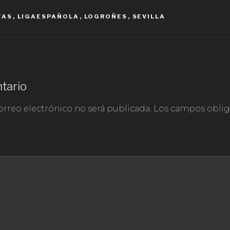
TAS
,
LIGAESPAÑOLA
,
LOGROÑES
,
SEVILLA
tario
orreo electrónico no será publicada.
Los campos obliga