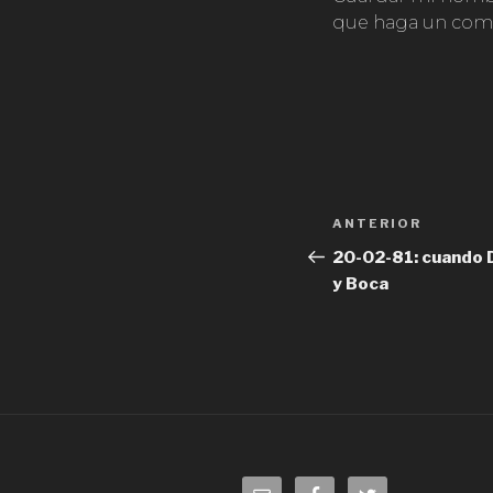
que haga un come
Navegación
ANTERIOR
Entrada
de
anterior:
20-02-81: cuando 
y Boca
entradas