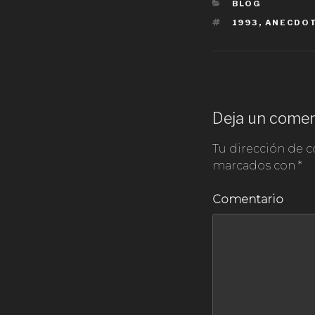
CATEGORÍAS
BLOG
ETIQUETAS
1993
,
ANECDO
Deja un comen
Tu dirección de c
marcados con
*
Comentario