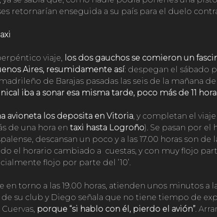
ses retornarían enseguida a su país para el duelo contr
axi
perpéntico viaje,
los dos gauchos se comieron un fasc
enos Aires, resumidamente así
: despegan el sábado p
madrileño de Barajas pasadas las seis de la mañana d
 inical iba a sonar esa misma tarde, poco más de 11 hor
a avioneta los deposita en Vitoria
, y completan el viaj
ás de una hora en
taxi hasta Logroño
). Se pasan por el
palense, descansan un poco y a las 17.00 horas son de l
do el horario cambiado a cuestas, y con muy flojo part
ecialmente flojo por parte del ‘10’.
 en torno a las 19.00 horas, atienden unos minutos a la
s de su club y Diego señala que no tiene tiempo de exp
 Cuervas,
porque “si hablo con él, pierdo el avión”
. Arra