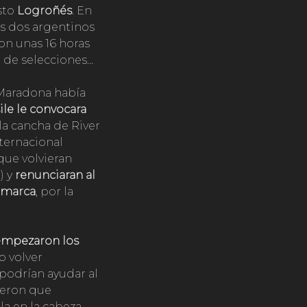
sto
Logroñés
. En
los dos argentinos
ron unas 16 horas
o de selecciones…
 Maradona había
ile le convocara
a cancha de River
ternacional
que volvieran
) y
renunciaran al
namarca
, por la
 empezaron los
o volver
 podrían ayudar al
vieron que
a en la cabeza,