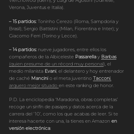
Vierchowod (ídem); y Luigi de Agostini (Udinese,
Verona, Juventus e Italia).
– 15 partidos:
Toninho Cerezo (Roma, Sampdoria y
Brasil); Sergio Battistini (Milan, Fiorentina e Inter); y
Giacomo Ferri (Torino y Lecce).
– 14 partidos:
nueve jugadores, entre ellos los
compañeros de la Albiceleste
Passarella
y
Barbas
(quien presume de un récord muy personal
), el
medio milanista
Evani
, el delantero y hoy entrenador
de caché
Mancini
o el meta juventino
Tacconi
,
arquero mejor situado
en este ranking de honor.
P.D. La enciclopedia ‘Maradona, obras completas’
recoge un sinfín de pasajes y datos acerca de la
carrera del ‘10’, como los que acabas de leer. Si te
interesa hacerte con una, la tienes en Amazon
en
versión electrónica
: