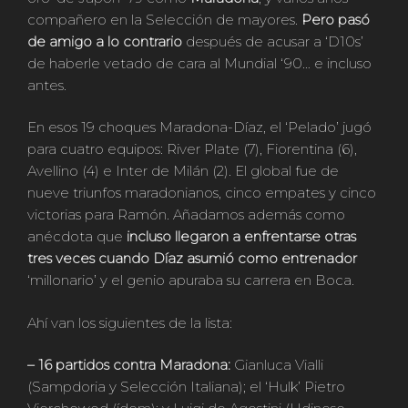
compañero en la Selección de mayores.
Pero pasó
de amigo a lo contrario
después de acusar a ‘D10s’
de haberle vetado de cara al Mundial ‘90… e incluso
antes.
En esos 19 choques Maradona-Díaz, el ‘Pelado’ jugó
para cuatro equipos: River Plate (7), Fiorentina (6),
Avellino (4) e Inter de Milán (2). El global fue de
nueve triunfos maradonianos, cinco empates y cinco
victorias para Ramón. Añadamos además como
anécdota que
incluso llegaron a enfrentarse otras
tres veces cuando Díaz asumió como entrenador
‘millonario’ y el genio apuraba su carrera en Boca.
Ahí van los siguientes de la lista:
– 16 partidos contra Maradona:
Gianluca Vialli
(Sampdoria y Selección Italiana); el ‘Hulk’ Pietro