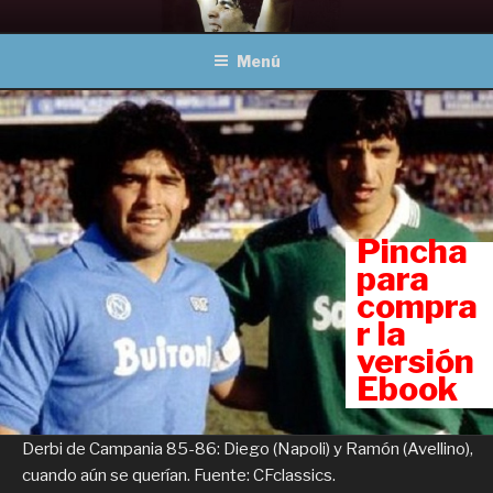
Ir
MARADONA, OBRAS
Un viaje a través del fútbol
al
COMPLETAS
Menú
contenido
Pincha
para
compra
r la
versión
Ebook
Derbi de Campania 85-86: Diego (Napoli) y Ramón (Avellino),
cuando aún se querían. Fuente: CFclassics.