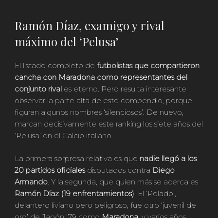
Ramón Díaz, examigo y rival
máximo del ‘Pelusa’
El listado completo de
futbolistas que compartieron
cancha con Maradona como representantes del
conjunto rival
es eterno. Pero resulta interesante
observar la parte alta de este compendio, porque
figuran algunos nombres ‘silenciosos’. De nuevo,
marcan decisivamente este ranking los siete años del
‘Pelusa’ en el Calcio italiano.
La primera sorpresa relativa es que
nadie llegó a los
20 partidos oficiales
disputados contra
Diego
Armando
. Y la segunda, que quien más se acerca es
Ramón Díaz (19 enfrentamientos)
. El ‘Pelado’,
delantero liviano pero peligroso, fue otro ‘juvenil de
oro’ de Japón ‘79 como
Maradona
, y varios años