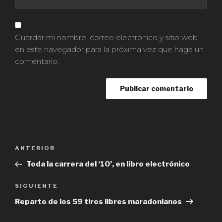
Guardar mi nombre, correo electrónico y sitio web
en este navegador para la próxima vez que haga un
comentario.
Navegación
ANTERIOR
Entrada
de
anterior:
Toda la carrera del ‘10’, en libro electrónico
entradas
SIGUIENTE
Siguiente
entrada
Reparto de los 59 tiros libres maradonianos