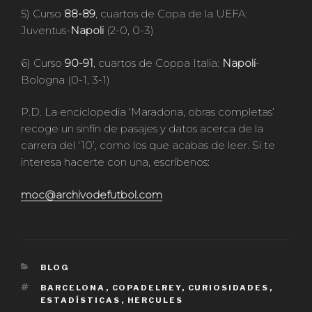
5) Curso
88-89
, cuartos de Copa de la UEFA:
Juventus-
Napoli
(2-0, 0-3)
6) Curso
90-91
, cuartos de Coppa Italia:
Napoli
-
Bologna (0-1, 3-1)
P.D. La enciclopedia ‘Maradona, obras completas’
recoge un sinfín de pasajes y datos acerca de la
carrera del ‘10’, como los que acabas de leer. Si te
interesa hacerte con una, escríbenos:
moc@archivodefutbol.com
CATEGORÍAS
BLOG
ETIQUETAS
BARCELONA
,
COPADELREY
,
CURIOSIDADES
,
ESTADÍSTICAS
,
HERCULES