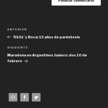
Navegación
ANTERIOR
Entrada
de
anterior:
‘D10s’ y Boca: 13 años de paréntesis
entradas
SIGUIENTE
Siguiente
entrada
Maradona en Argentinos Juniors: dos 10 de
febrero