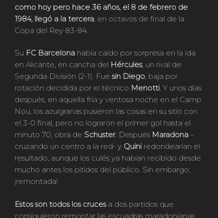
como hoy pero hace 36 años, el 8 de febrero de
1984, llegó a la tercera
, en octavos de final de la
Copa del Rey 83-84.
Su
FC Barcelona
había caído por sorpresa en la ida
en Alicante, en cancha del
Hércules
, un rival de
Segunda División (2-1). Fue
sin
Diego
, baja por
rotación decidida por el técnico
Menotti
. Y unos días
después, en aquella fría y ventosa noche en el Camp
Nou, los azulgranas pusieron las cosas en su sitio con
el 3-0 final, pero no lograron el primer gol hasta el
minuto 70, obra de
Schuster
. Después
Maradona
–
cruzando un centro a la red- y
Quini
redondearían el
resultado, aunque los culés ya habían recibido desde
mucho antes los pitidos del público. Sin embargo:
¡remontada!
Estos son todos los cruces
a dos partidos que
consiguieron remontar las escuadras maradonianas